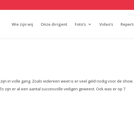
Wie zijn wij
Onze dirigent
Foto’s
Video’s
Repert
jn in volle gang. Zoals iedereen weet is er veel geld nodig voor de show.
Zo zijn er al een aantal succesvolle veiligen geweest. Ook was er op 7