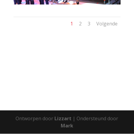
1
2
3
Volgende
Ontworpen door
Lizzart
| Ondersteund door
Mark