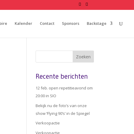
oire
Kalender
Contact
Sponsors
Backstage
Recente berichten
12 feb. open repetitieavond om
20:00 in SIO
Bekijk nu de foto’s van onze
show ‘Flying 90’s’ in de Spiegel
Verkoopactie
Verkoopactie