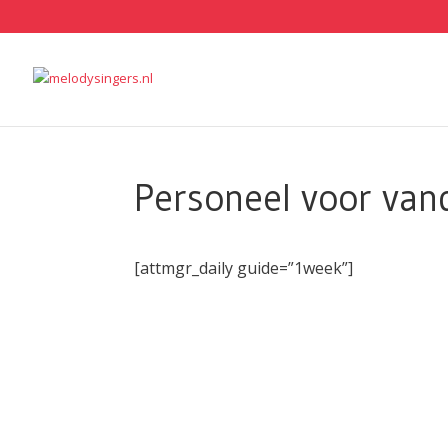
Personeel voor va
[attmgr_daily guide=”1week”]