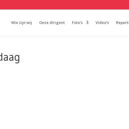
Wie zijn wij
Onze dirigent
Foto’s
Video’s
Repert
ndaag