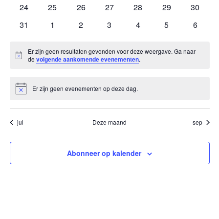
evenementen
evenementen
evenementen
evenementen
evenementen
evenementen
evenem
0
0
0
0
0
0
0
24
25
26
27
28
29
30
evenementen
evenementen
evenementen
evenementen
evenementen
evenementen
evenem
0
0
0
0
0
0
0
31
1
2
3
4
5
6
evenementen
evenementen
evenementen
evenementen
evenementen
evenementen
evenem
Er zijn geen resultaten gevonden voor deze weergave. Ga naar
Bericht
de
volgende aankomende evenementen
.
Er zijn geen evenementen op deze dag.
Bericht
jul
Deze maand
sep
Abonneer op kalender